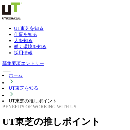
UT東芝を知る
仕事を知る
人を知る
働く環境を知る
採用情報
募集要項
エントリー
ホーム
UT東芝を知る
UT東芝の推しポイント
B
E
N
E
F
I
T
S
O
F
W
O
R
K
I
N
G
W
I
T
H
U
S
U
T
東
芝
の
推
し
ポ
イ
ン
ト