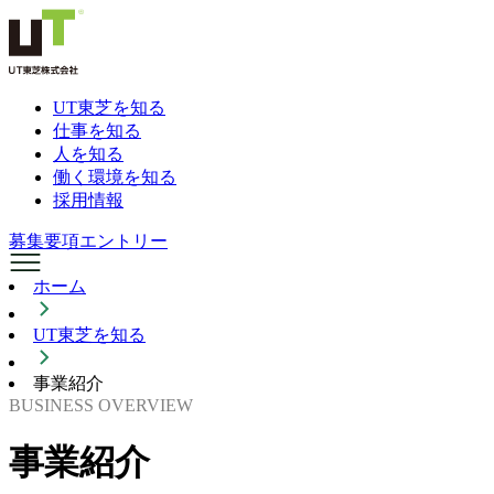
UT東芝を知る
仕事を知る
人を知る
働く環境を知る
採用情報
募集要項
エントリー
ホーム
UT東芝を知る
事業紹介
B
U
S
I
N
E
S
S
O
V
E
R
V
I
E
W
事
業
紹
介